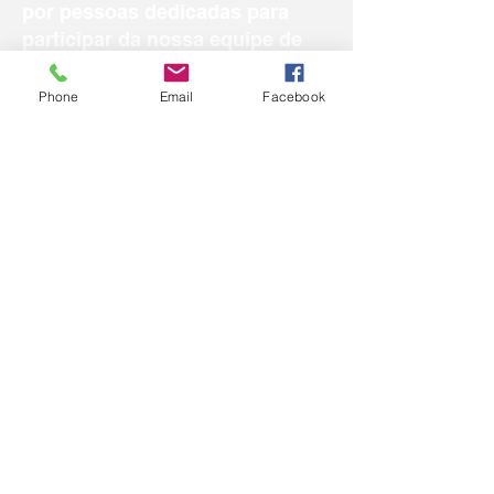
por pessoas dedicadas para
participar da nossa equipe de
assistência médica.
Phone
Email
Facebook
Sou um parágrafo. Clique aqui
para editar e adicionar o seu
próprio texto. É fácil! Basta
clicar em "Editar Texto" ou clicar
duas vezes sobre mim e você
poderá adicionar o seu próprio
conteúdo e trocar fontes.
954-673-2206
(english/spanish/portuguese)
9am - 8pm
Pompano Beach
Email: