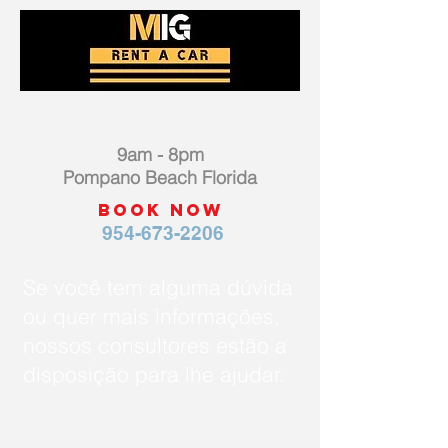
9am - 8pm
Pompano Beach Florida
BOOK NOW
954-673-2206
Se você tem alguma dúvida
ou quer mais informações,
nossos consultores estão a
disposição para lhe ajudar.